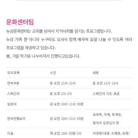
문화센터팀
뉴감문화센터는 교회를 넘어서 지역사회를 섬기는 프로그램입니다.
뉴감 가족 뿐 아니라 누구라도 오셔서 함께 배우며 삶을 나눌 수 잇도록 여러
프로그램을 제공하고 있습니다.
봄, 가을 학기로 나누어져서 진행되고있습니다.
강의과목
시간
내용
한국무용
토 오전 11시-12시
토 오전 11시-12시
스페인어
토 오후 1시-2시
스페인어 기초-중급
일본어
금 오전 10시-11시 30분
호박죽, 식혜, 육개장,
한국전통요리
금 오전 10시-11시 30분
동치미 김장김치 등
미술
목 오전 10시 30분-2시
서양화(데생, 수채화, 유화)