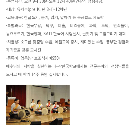
·수업시간: 오전 9시 30분-오후 12시 40분(건강식 점심제공)
·대상: 유치부(pre K. 만 3세)-12학년
·교육내용: 한글쓰기, 듣기, 읽기, 말하기 등 등급별로 지도함
·특별과목: 한국무용, 탁구, 미술, 비즈공예, 과학, 도덕, 민속놀이,
동요부르기, 한국영화, SATI 한국어 시험실시, 글짓기 및 그림그리기 대회
·차별성: 소그룹 맞춤형 수업, 예절교육 중시, 재미있는 수업, 풍부한 경험과
자격증을 갖춘 교사진
·등록비: 없음(단 보조식사비$50)
예수님의 사랑을 실천하는 뉴감한국학교에서는 전문분야의 선생님들을
모시고 매 학기 14주 동안 실시합니다.