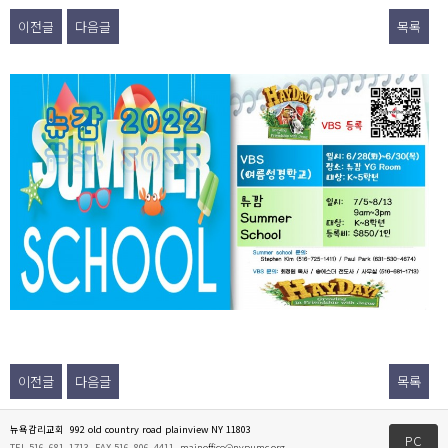
이전글
다음글
목록
이전글
다음글
목록
뉴욕감리교회 992 old country road plainview NY 11803
PC
TEL.516_681_1713 FAX.516_806_4411
mainoffice@nypumc.org