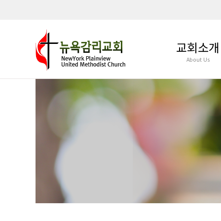
교회소개
About Us
인사말
담임목사 비전과 철
섬기는 이들
뉴감의 발자취
예배 및 모임안내
오시는 길