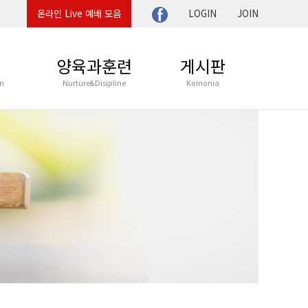
온라인 Live 예배 모음
LOGIN
JOIN
육
양육과훈련
게시판
n
Nurture&Disipline
Koinonia
교육부
울림아카데미
담임목사 이야기
울림아카데미 강의
뉴감 설교나눔
뉴감 기도나눔
UP
뉴감의 이야기
HESTRA
새가족 이야기
NISTRY