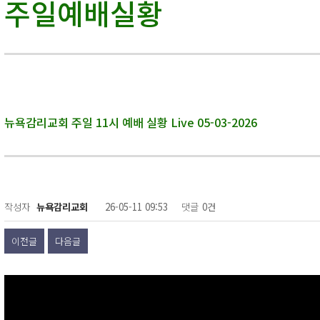
주일예배실황
주보
훈련양육부
한국학교
교회정기 간행물(울림)
Plainview 
Good Morning 뉴감!
뉴욕감리교회 주일 11시 예배 실황 Live 05-03-2026
작성자
뉴욕감리교회
26-05-11 09:53
댓글
0건
이전글
다음글