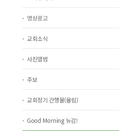
영상광고
교회소식
사진앨범
주보
교회정기 간행물(울림)
Good Morning 뉴감!