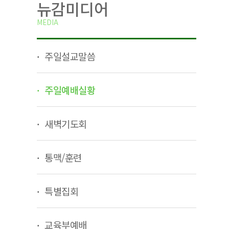
뉴감미디어
MEDIA
주일설교말씀
주일예배실황
새벽기도회
통맥/훈련
특별집회
교육부예배