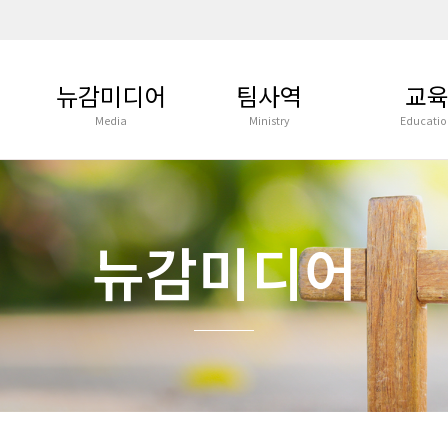
뉴감미디어
팀사역
교
Media
Ministry
Educatio
주일설교말씀
관리부
뉴욕감리교회 
학
주일예배실황
목양부
영유아부
새벽기도회
봉사부
유초등부
뉴감미디어
통맥/훈련
부흥전도부
YOUTH GRO
특별집회
사회복지부
YOUTH ORC
교육부예배
선교부
ENGLISH MI
영상광고
평생교육부
청년부
교회소식
예배부
교육부 선교
사진앨범
음악부
교육게시판