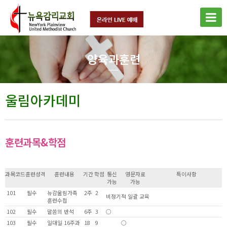
양육과훈련
울림아카데미
훈련과목&학점
과목코드
훈련성격
훈련내용
기간
학점
통신
영문자료
특이사항
가능
가능
101
필수
뉴감울림가족
2주
2
비정기적 일괄 교육
훈련수첩
102
필수
말씀의 반석
6주
3
○
103
필수
일대일 16주과
18
9
○