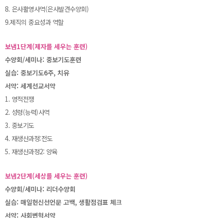
8. 은사활영사역(은사발견수양회)
9.제직의 중요성과 역할
보냄1단계(제자를 세우는 훈련)
수양회/세미나: 중보기도훈련
실습: 중보기도6주, 치유
서약: 세계선교서약
1. 영적전쟁
2. 성령(능력)사역
3. 중보기도
4. 재생산과정:전도
5. 재생산과정2: 양육
보냄2단계(세상를 세우는 훈련)
수양회/세미나: 리더수양회
실습: 매일헌신선언문 고백, 생활점검표 체크
서약: 사회변혁서약