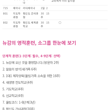
교회에서 이미 실시함
나
715
세미나
리더세미나
2일
2
801
지도자
평신도 간사과
30
15
과정
정
주
802
지도자
평신도 세계관
30
15
○
과정
학교
주
뉴감의 영적훈련, 소그룹 한눈에 보기
단계적 훈련(1-3단계: 필수, 4-9단계: 선택)
1. 뉴감에 오신 것을 환영합니다.(방문자 2주)
2. 말씀의 반석(새가족 6주)
3. 1대1 제자양육(울림가족 소속을 위한 16주)
4. 새생명 전도학교(4주)
5. 기도학교(4주)
6. 선교학교(4주)
7. 울림코스: 1-6단계(3년)
8. 평신도 간사과정(30주)