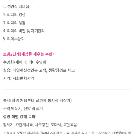
1. 성경적 리더십
2. 리더의 영성
3. 리더의 생활
4. 리더의 비전 및 자기관리
5. 리더수양회
보냄2단계(세상를 세우는 훈련)
수양회/세미나: 리더수양회
실습: 매일헌신선언문 고백, 생활점검표 체크
서약: 사회변혁서약
통맥(성경 처음부터 끝까지 통시적 맥잡기)
구약 맥잡기, 신약 맥 잡기
성경 책별 강해 독파
창세기, 요한계시록, 사도행전, 로마서, 요한복음
※성경에 정통한 제자들을 길러내고자 하는 이유: 혼자서 깊고 바르고 창의적인 신앙생활을 할