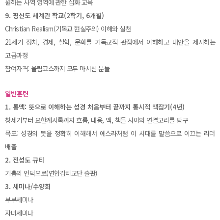
원하는 사역 영역에 관한 심화 교육
9. 평신도 세계관 학교(2학기, 6개월)
Christian Realism(기독교 현실주의) 이해와 실천
21세기 정치, 경제, 철학, 문화를 기독교적 관점에서 이해하고 대안을 제시하는
고급과정
참여자격: 울림코스까지 모두 마치신 분들
일반훈련
1. 통맥: 뜻으로 이해하는 성경 처음부터 끝까지 통시적 맥잡기(4년)
창세기부터 요한계시록까지 흐름, 내용, 맥, 책들 사이의 연결고리를 탐구
목표: 성경의 뜻을 정확히 이해해서 에스라처럼 이 시대를 말씀으로 이끄는 리더
배출
2. 전성도 큐티
기쁨의 언덕으로(연합감리교단 출판)
3. 세미나/수양회
부부세미나
자녀세미나