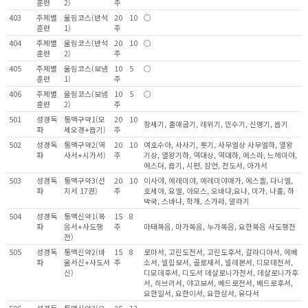
훈련
2)
주
403
주제별
울림코스(반석
20
10
○
훈련
1)
주
404
주제별
울림코스(반석
20
10
○
훈련
2)
주
405
주제별
울림코스(보냄
10
5
○
훈련
1)
주
406
주제별
울림코스(보냄
10
5
○
훈련
2)
주
501
성경독
통맥구약1(모
20
10
창세기, 출애굽기, 레위기, 민수기, 신명기, 욥기
파
세오경+욥기)
주
502
성경독
통맥구약2(역
20
10
여호수아, 사사기, 룻기, 사무엘상 사무엘하, 열왕
파
사서+시가서)
주
기상, 열왕기하, 역대상, 역대하, 에스라, 느헤미야,
에스더, 욥기, 시편, 잠언, 전도서, 아가서
503
성경독
통맥구약3(선
20
10
이사야, 예레미야, 예레미야애가, 에스겔, 다니엘,
파
지서 17권)
주
호세아, 요엘, 아모스, 오바댜,요나, 미가, 나훔, 하
박국, 스바냐, 학개, 스가랴, 말라기
504
성경독
통맥신약1(복
15
8
파
음서+사도행
주
마태복음, 마가복음, 누가복음, 요한복음 사도행전
전)
505
성경독
통맥신약2(바
15
8
로마서, 고린도전서, 고린도후서, 갈라디아서, 에베
파
울서신+사도서
주
소서, 빌립보서, 골로새서, 빌레몬서, 디모데전서,
신)
디모데후서, 디도서 데살로니가전서, 데살로니가후
서, 히브리서, 야고보서, 베드로전서, 베드로후서,
요한일서, 요한이서, 요한삼서, 유다서