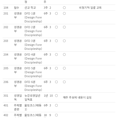
정
주
104
필수
선교 학교
3주
2
○
비정기적 일괄 교육
201
성경공
DFD 1권
6주
3
○
○
부
(Design Fore
Discipleship)
202
성경공
DFD 2권
6주
3
○
○
부
(Design Fore
Discipleship)
203
성경공
DFD 3권
6주
3
○
○
부
(Design Fore
Discipleship)
204
성경공
DFD 4권
6주
3
○
○
부
(Design Fore
Discipleship)
205
성경공
DFD 5권
6주
3
○
○
부
(Design Fore
Discipleship)
206
성경공
DFD 6권
6주
3
○
○
부
(Design Fore
Discipleship)
301
성경일
뉴감성경일년
1년
10
○
매주 주보에 내용이 실림
독
일독표
401
주제별
울림코스(태동
6주
3
○
훈련
1)
402
주제별
울림코스(태동
18
9
○