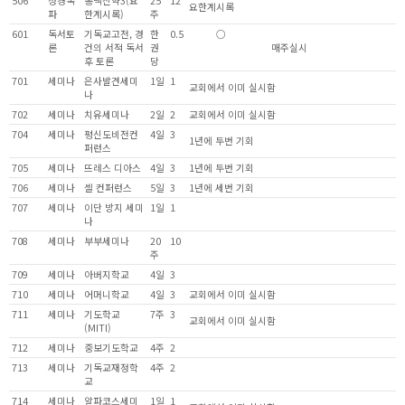
506
성경독
통맥신약3(요
25
12
요한계시록
파
한계시록)
주
601
독서토
기독교고전, 경
한
0.5
○
론
건의 서적 독서
권
매주실시
후 토론
당
701
세미나
은사발견세미
1일
1
교회에서 이미 실시함
나
702
세미나
치유세미나
2일
2
교회에서 이미 실시함
704
세미나
평신도비전컨
4일
3
1년에 두번 기회
퍼런스
705
세미나
뜨레스 디아스
4일
3
1년에 두번 기회
706
세미나
셀 컨퍼런스
5일
3
1년에 세번 기회
707
세미나
이단 방지 세미
1일
1
나
708
세미나
부부세미나
20
10
주
709
세미나
아버지학교
4일
3
710
세미나
어머니학교
4일
3
교회에서 이미 실시함
711
세미나
기도학교
7주
3
교회에서 이미 실시함
(MITI)
712
세미나
중보기도학교
4주
2
713
세미나
기독교재정학
4주
2
교
714
세미나
알파코스세미
1일
1