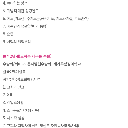
4. 큐티하는 방법
5. 귀납적 개인 성경연구
6. 기도(기도란, 주기도문,금식기도, 기도와기질, 기도훈련)
7. 기독인의 생활(열매와 동행)
8. 순종
9. 시험의 영적원리
반석2단계(교회를 세우는 훈련)
수양회/세미나: 은사발견수양회, 새가족섬김이학교
실습: 단기설교
서약: 헌신(교회에) 서약
1. 교회와 선교
2. 예배
3. 십일조생활
4. 소그룹모임(울림가족)
5. 새가족 섬김
7. 교회와 지역사회 섬김(평신도 자원봉사및 팀사역)